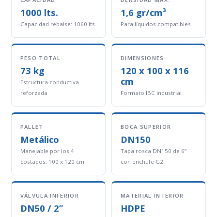
1000 lts.
1,6 gr/cm³
Capacidad rebalse: 1060 lts.
Para líquidos compatibles
PESO TOTAL
DIMENSIONES
73 kg
120 x 100 x 116
cm
Estructura conductiva
reforzada
Formato IBC industrial
PALLET
BOCA SUPERIOR
Metálico
DN150
Manejable por los 4
Tapa rosca DN150 de 6”
costados, 100 x 120 cm
con enchufe G2
VÁLVULA INFERIOR
MATERIAL INTERIOR
DN50 / 2”
HDPE