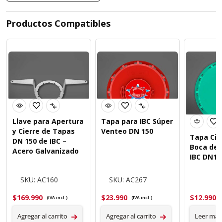
Productos Compatibles
Llave para Apertura
Tapa para IBC Súper
y Cierre de Tapas
Venteo DN 150
Tapa Cie
DN 150 de IBC –
Boca de 
Acero Galvanizado
IBC DN15
SKU: AC160
SKU: AC267
$
169.990
$
23.990
$
12.990
(IVA incl.)
(IVA incl.)
Agregar al carrito
Agregar al carrito
Leer más