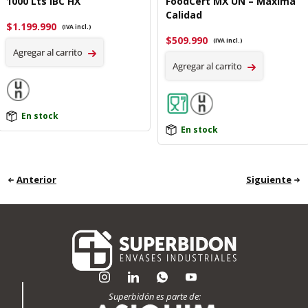
1000 Lts IBC HX
FoodCert MX UN – Máxima
Calidad
$
1.199.990
(IVA incl.)
$
509.990
(IVA incl.)
Agregar al carrito
Agregar al carrito
En stock
En stock
Anterior
Siguiente
Superbidón es parte de: