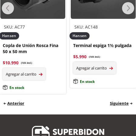
SKU: AC77
SKU: AC148
Hansen
Hansen
Copla de Unión Rosca Fina
Terminal espiga 1½ pulgada
50 x 50 mm
$
5.990
(IVA incl.)
$
10.990
(IVA incl.)
Agregar al carrito
Agregar al carrito
En stock
En stock
Anterior
Siguiente