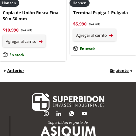
Hansen
Hansen
Copla de Unión Rosca Fina
Terminal Espiga 1 Pulgada
50 x 50 mm
$
5.990
(IVA incl.)
$
10.990
(IVA incl.)
Agregar al carrito
Agregar al carrito
En stock
En stock
Anterior
Siguiente
Superbidón es parte de: