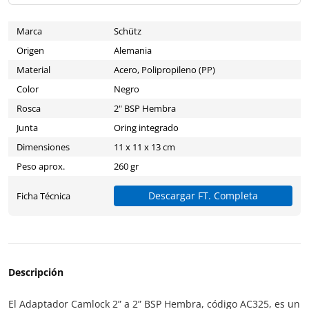
Marca
Schütz
Origen
Alemania
Material
Acero, Polipropileno (PP)
Color
Negro
Rosca
2" BSP Hembra
Junta
Oring integrado
Dimensiones
11 x 11 x 13 cm
Peso aprox.
260 gr
Descargar FT. Completa
Ficha Técnica
Descripción
El Adaptador Camlock 2” a 2” BSP Hembra, código AC325, es un