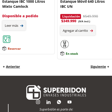
Estanque IBC 1000 Litros
Estanque Móvil 640 Litros
Mixto Camlock
IBC UN
Disponible a pedido
$549.990
Liquidación
$
349.990
(IVA incl.)
Leer más
Agregar al carrito
Reservar
En stock
Anterior
Siguiente
Superbidón es parte de: