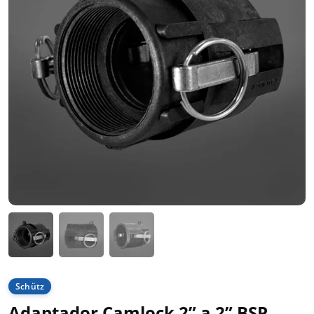
Schütz
Adaptador Camlock 2” a 2” BSP