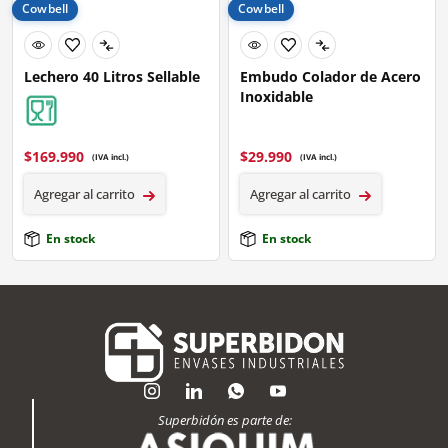
Cowbell
Cowbell
Lechero 40 Litros Sellable
Embudo Colador de Acero
Inoxidable
$
169.990
$
29.990
(IVA incl.)
(IVA incl.)
Agregar al carrito
Agregar al carrito
En stock
En stock
Superbidón es parte de: