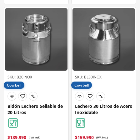
SKU: B20INOX
SKU: BL30INOX
Cowbell
Cowbell
Bidón Lechero Sellable de
Lechero 30 Litros de Acero
20 Litros
Inoxidable
$
139.990
$
159.990
(IVA incl.)
(IVA incl.)