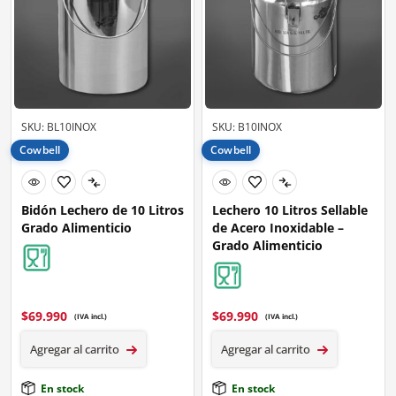
SKU: BL10INOX
SKU: B10INOX
Cowbell
Cowbell
Bidón Lechero de 10 Litros
Lechero 10 Litros Sellable
Grado Alimenticio
de Acero Inoxidable –
Grado Alimenticio
$
69.990
$
69.990
(IVA incl.)
(IVA incl.)
Agregar al carrito
Agregar al carrito
En stock
En stock