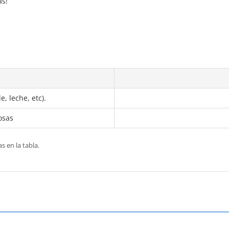
as!
, leche, etc).
osas
s en la tabla.