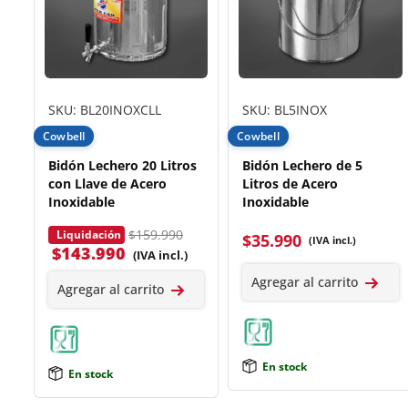
SKU: BL20INOXCLL
SKU: BL5INOX
Cowbell
Cowbell
Bidón Lechero 20 Litros
Bidón Lechero de 5
con Llave de Acero
Litros de Acero
Inoxidable
Inoxidable
$159.990
Liquidación
$
35.990
(IVA incl.)
$
143.990
(IVA incl.)
Agregar al carrito
Agregar al carrito
En stock
En stock