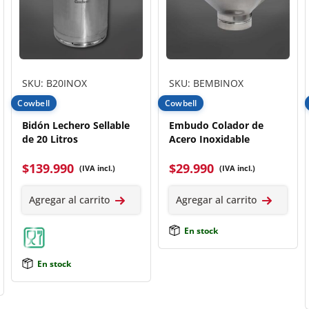
SKU: B20INOX
SKU: BEMBINOX
Cowbell
Cowbell
Bidón Lechero Sellable
Embudo Colador de
de 20 Litros
Acero Inoxidable
$
139.990
$
29.990
(IVA incl.)
(IVA incl.)
Agregar al carrito
Agregar al carrito
En stock
En stock