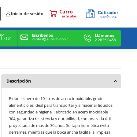
Cotizador
Inicio de sesión
0
artículos
0
artículos
pp
Escríbenos
Llámanos
41 7161
ventas@superbidon.cl
2 2825 0458
Descripción
Bidón lechero de 10 litros de acero inoxidable, grado
alimenticio es ideal para transportar y almacenar líquidos
con seguridad e higiene. Fabricado en acero inoxidable
304, garantiza resistencia y durabilidad, con una vida útil
proyectada de más de 30 años. Su tapa hermética evita
derrames, mientras que la boca ancha facilita la limpieza.