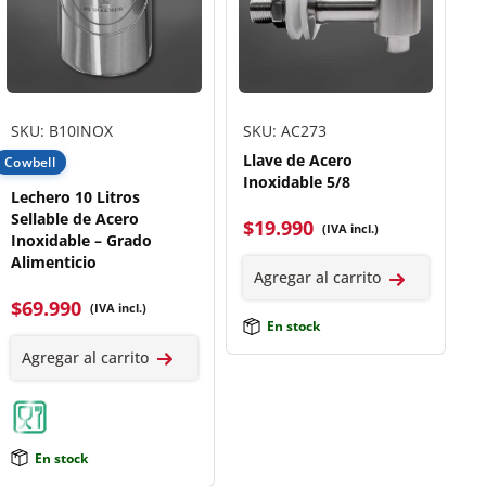
SKU: B10INOX
SKU: AC273
Llave de Acero
Cowbell
Inoxidable 5/8
Lechero 10 Litros
Sellable de Acero
$
19.990
(IVA incl.)
Inoxidable – Grado
Alimenticio
Agregar al carrito
$
69.990
(IVA incl.)
En stock
Agregar al carrito
En stock