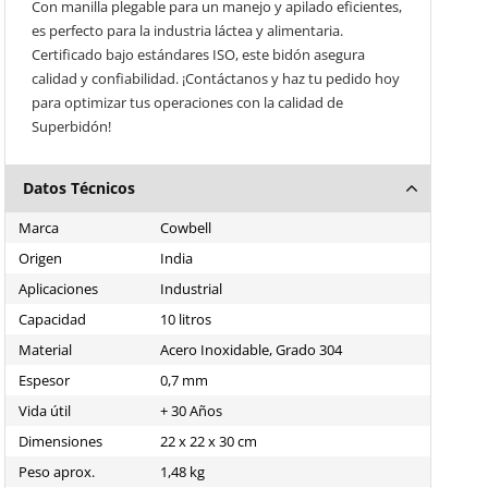
Con manilla plegable para un manejo y apilado eficientes,
es perfecto para la industria láctea y alimentaria.
Certificado bajo estándares ISO, este bidón asegura
calidad y confiabilidad. ¡Contáctanos y haz tu pedido hoy
para optimizar tus operaciones con la calidad de
Superbidón!
Datos Técnicos
Marca
Cowbell
Origen
India
Aplicaciones
Industrial
Capacidad
10 litros
Material
Acero Inoxidable, Grado 304
Espesor
0,7 mm
Vida útil
+ 30 Años
Dimensiones
22 x 22 x 30 cm
Peso aprox.
1,48 kg