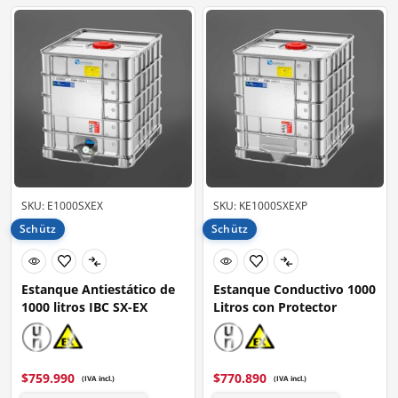
SKU: E1000SXEX
SKU: KE1000SXEXP
Schütz
Schütz
Estanque Antiestático de
Estanque Conductivo 1000
1000 litros IBC SX-EX
Litros con Protector
$
759.990
$
770.890
(IVA incl.)
(IVA incl.)