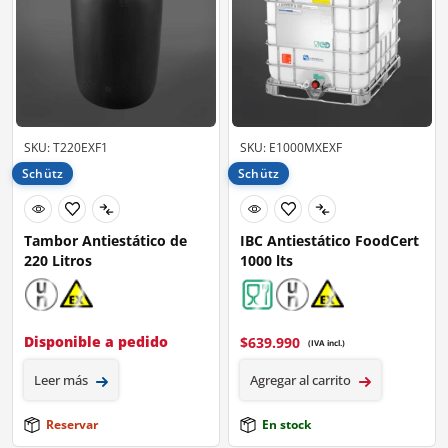
SKU: T220EXF1
SKU: E1000MXEXF
Schütz
Schütz
Tambor Antiestático de
IBC Antiestático FoodCert
220 Litros
1000 lts
Disponible a pedido
$
639.990
(IVA incl.)
Leer más
Agregar al carrito
Reservar
En stock