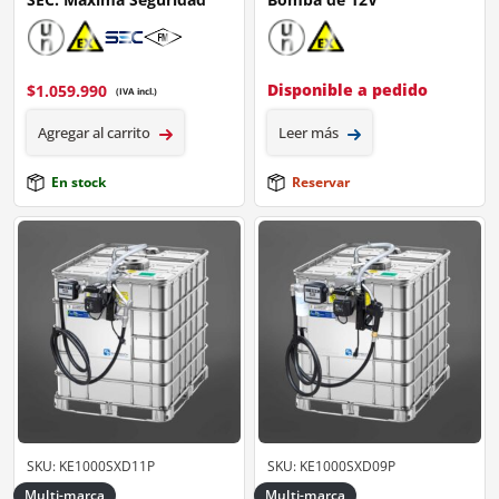
Disponible a pedido
$
1.059.990
(IVA incl.)
Agregar al carrito
Leer más
En stock
Reservar
SKU: KE1000SXD11P
SKU: KE1000SXD09P
Multi-marca
Multi-marca