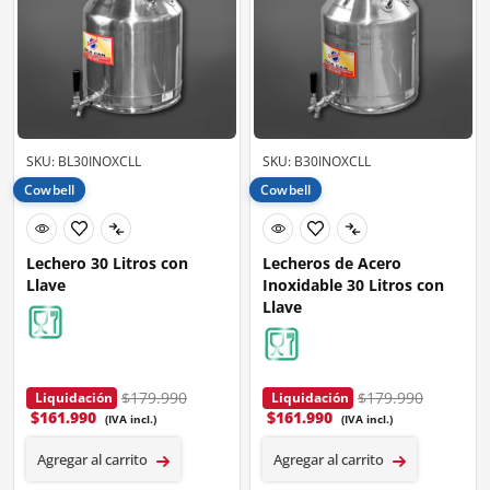
SKU: BL30INOXCLL
SKU: B30INOXCLL
Cowbell
Cowbell
Lechero 30 Litros con
Lecheros de Acero
Llave
Inoxidable 30 Litros con
Llave
$179.990
$179.990
Liquidación
Liquidación
$
161.990
$
161.990
(IVA incl.)
(IVA incl.)
Agregar al carrito
Agregar al carrito