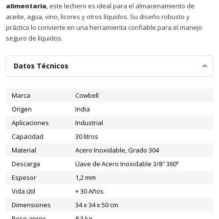
alimentaria
, este lechero es ideal para el almacenamiento de
aceite, agua, vino, licores y otros líquidos. Su diseño robusto y
práctico lo convierte en una herramienta confiable para el manejo
seguro de líquidos.
Datos Técnicos
Marca
Cowbell
Origen
India
Aplicaciones
Industrial
Capacidad
30 litros
Material
Acero Inoxidable, Grado 304
Descarga
Llave de Acero Inoxidable 3/8″ 360º
Espesor
1,2 mm
Vida útil
+ 30 Años
Dimensiones
34 x 34 x 50 cm
Peso aprox.
8,3 kg