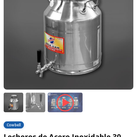
Cowbell
Lecheros de Acero Inoxidable 30