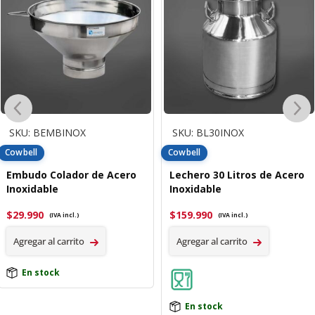
SKU: BEMBINOX
SKU: BL30INOX
Cowbell
Cowbell
Embudo Colador de Acero
Lechero 30 Litros de Acero
Inoxidable
Inoxidable
$
29.990
$
159.990
(IVA incl.)
(IVA incl.)
Agregar al carrito
Agregar al carrito
En stock
En stock