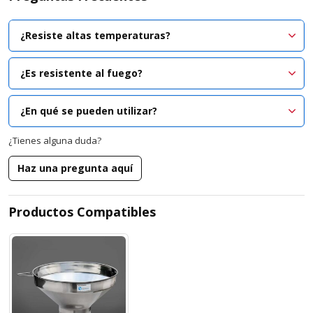
¿Resiste altas temperaturas?
¿Es resistente al fuego?
¿En qué se pueden utilizar?
¿Tienes alguna duda?
– Han sido ampliamente utilizados en lechería, pero también lo
Haz una pregunta aquí
pueden usar productores de aceite comestible, cervecería,
destilerías y también compatible con químicos en laboratorios. Cabe
señalar que son altamente resistentes a la corrosión, a la mayoría de
Productos Compatibles
los ácidos, soluciones alcalinas y entornos con cloro.