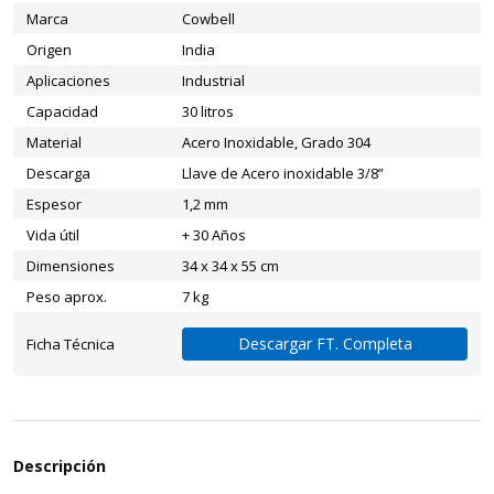
Marca
Cowbell
Origen
India
Aplicaciones
Industrial
Capacidad
30 litros
Material
Acero Inoxidable, Grado 304
Descarga
Llave de Acero inoxidable 3/8”
Espesor
1,2 mm
Vida útil
+ 30 Años
Dimensiones
34 x 34 x 55 cm
Peso aprox.
7 kg
Descargar FT. Completa
Ficha Técnica
Descripción