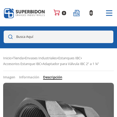
0
0
Busca Aquí
Inicio
Tienda
Envases Industriales
Estanques IBC
Accesorios Estanque IBC
Adaptador para Válvula IBC 2” a 1 ¼”
Imagen
Información
Descripción