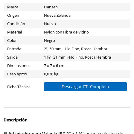
Marca
Hansen
Origen
Nueva Zelanda
Condición
Nuevo
Material
Nylon con Fibra de Vidrio
Color
Negro
Entrada
2", 50 mm, Hilo Fino, Rosca Hembra
Salida
1 ¼”, 31 mm, Hilo Fino, Rosca Hembra
Dimensiones
7 x 7 x 6 cm
Peso aprox.
0,078 kg
Descargar FT. Completa
Ficha Técnica
Descripción
El
Adaptador para Válvula IBC 2” a 1 ¼”
es una solución de