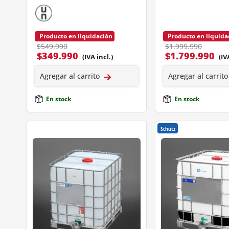
Producto en liquidación
Producto en liquida
$549.990
$1.999.990
$
349.990
$
1.799.990
(IVA incl.)
(IV
Agregar al carrito
Agregar al carrito
En stock
En stock
Schütz