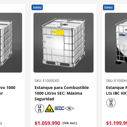
Schütz
Schütz
SKU: E1000SXD
SKU: E1000H
ivo 1000
Estanque para Combustible
Estanque 
or
1000 Litros SEC: Máxima
Lts IBC HX
Seguridad
$
1.059.990
$
1.199.9
.)
(IVA incl.)