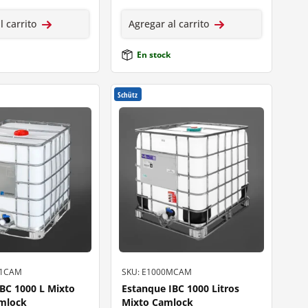
l carrito
Agregar al carrito
En stock
Schütz
C1CAM
SKU: E1000MCAM
BC 1000 L Mixto
Estanque IBC 1000 Litros
amlock
Mixto Camlock