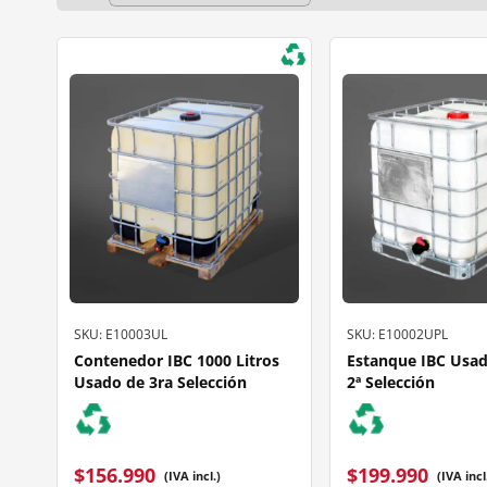
SKU: E10003UL
SKU: E10002UPL
Contenedor IBC 1000 Litros
Estanque IBC Usad
Usado de 3ra Selección
2ª Selección
$
156.990
$
199.990
(IVA incl.)
(IVA incl