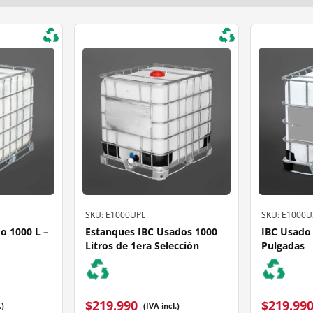
SKU: E1000UPL
SKU: E1000U
o 1000 L –
Estanques IBC Usados 1000
IBC Usado 
Litros de 1era Selección
Pulgadas
$
219.990
$
219.99
.)
(IVA incl.)