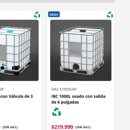
Schütz
3P
SKU: E1000U6P
con Válvula de 3
IBC 1000L usado con salida
de 6 pulgadas
0
$
219.990
(IVA incl.)
(IVA incl.)