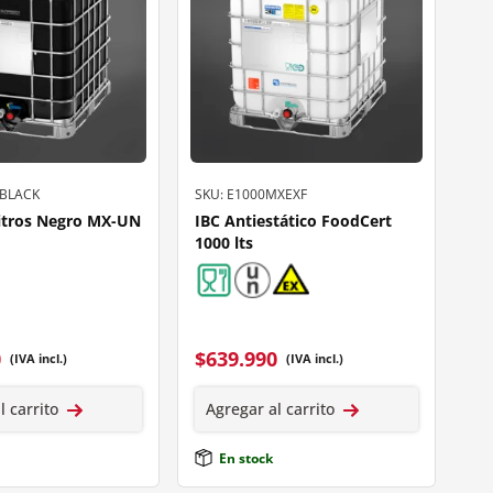
NBLACK
SKU: E1000MXEXF
Litros Negro MX-UN
IBC Antiestático FoodCert
1000 lts
0
$
639.990
(IVA incl.)
(IVA incl.)
l carrito
Agregar al carrito
En stock