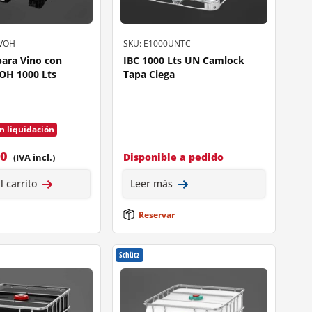
EVOH
SKU: E1000UNTC
ara Vino con
IBC 1000 Lts UN Camlock
OH 1000 Lts
Tapa Ciega
n liquidación
90
Disponible a pedido
(IVA incl.)
l carrito
Leer más
Reservar
Schütz