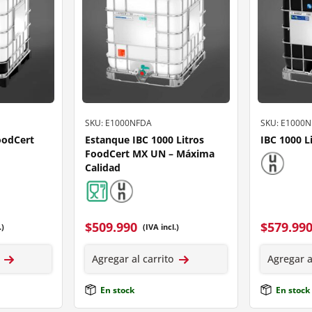
SKU: E1000NFDA
SKU: E1000
oodCert
Estanque IBC 1000 Litros
IBC 1000 
FoodCert MX UN – Máxima
Calidad
$
509.990
$
579.99
.)
(IVA incl.)
Agregar al carrito
Agregar a
En stock
En stock