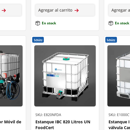
Agregar al carrito
Agregar a
En stock
En stock
Schütz
Schütz
SKU: E820NFDA
SKU: E1000
or Móvil de
Estanque IBC 820 Litros UN
Estanque I
FoodCert
válvula C