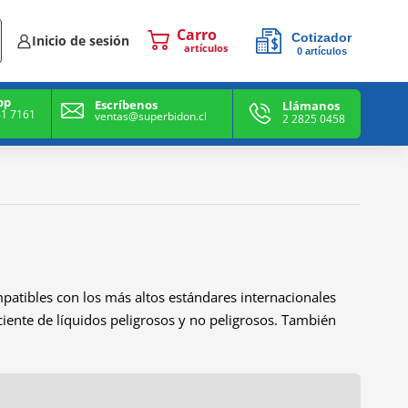
Cotizador
Inicio de sesión
0
artículos
0
artículos
pp
Escríbenos
Llámanos
41 7161
ventas@superbidon.cl
2 2825 0458
atibles con los más altos estándares internacionales
ente de líquidos peligrosos y no peligrosos. También