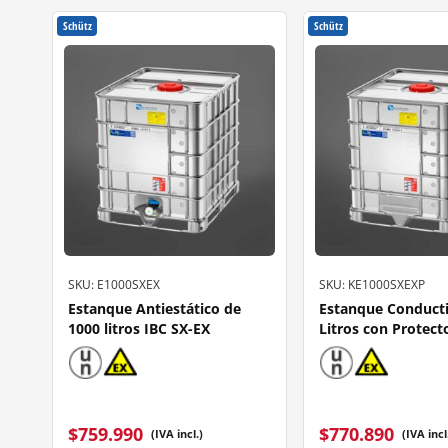
Schütz
Schütz
SKU: E1000SXEX
SKU: KE1000SXEXP
Estanque Antiestático de
Estanque Conduct
1000 litros IBC SX-EX
Litros con Protect
$
759.990
$
770.890
(IVA incl.)
(IVA incl