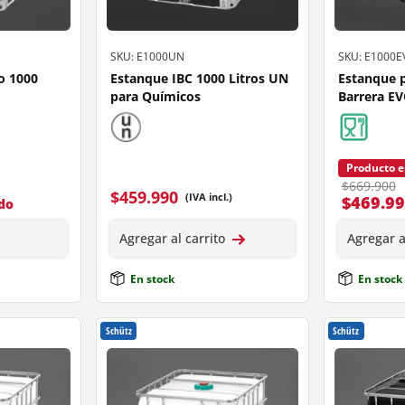
SKU: E1000UN
SKU: E1000
o 1000
Estanque IBC 1000 Litros UN
Estanque p
para Químicos
Barrera EV
Producto e
$669.900
$
459.990
(IVA incl.)
$
469.9
ido
Agregar al carrito
Agregar a
En stock
En stock
Schütz
Schütz