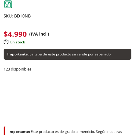
SKU:
BD10NB
$
4.990
(IVA incl.)
En stock
Importante:
La tapa de este producto se vende por separado.
123 disponibles
Importante:
Este producto es de grado alimenticio. Según nuestras