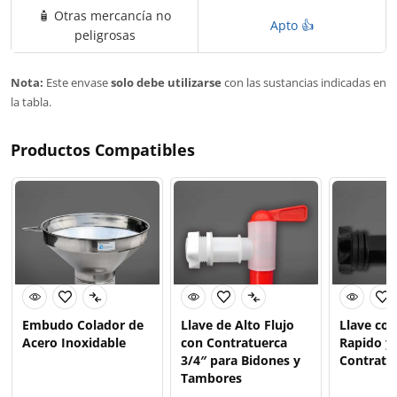
🧴 Otras mercancía no
Apto 👍
peligrosas
Nota:
Este envase
solo debe utilizarse
con las sustancias indicadas en
la tabla.
Productos Compatibles
Embudo Colador de
Llave de Alto Flujo
Llave co
Acero Inoxidable
con Contratuerca
Rapido y
3/4″ para Bidones y
Contratu
Tambores