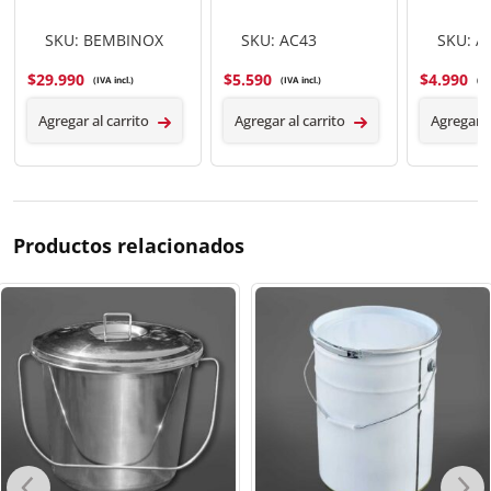
SKU: BEMBINOX
SKU: AC43
SKU: A
$
29.990
$
5.590
$
4.990
(IVA incl.)
(IVA incl.)
(IV
Agregar al carrito
Agregar al carrito
Agregar a
Productos relacionados