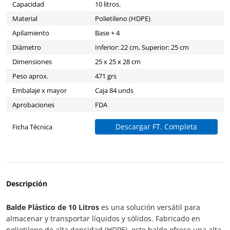
Capacidad
10 litros.
Material
Polietileno (HDPE)
Apilamiento
Base + 4
Diámetro
Inferior: 22 cm, Superior: 25 cm
Dimensiones
25 x 25 x 28 cm
Peso aprox.
471 grs
Embalaje x mayor
Caja 84 unds
Aprobaciones
FDA
Descargar FT. Completa
Ficha Técnica
Descripción
Balde Plástico de 10 Litros
es una solución versátil para
almacenar y transportar líquidos y sólidos. Fabricado en
polietileno de alta densidad (HDPE), este balde ofrece una alta