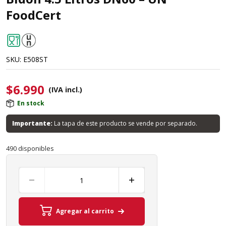
FoodCert
SKU:
E508ST
$
6.990
(IVA incl.)
En stock
Importante:
La tapa de este producto se vende por separado.
490 disponibles
Agregar al carrito