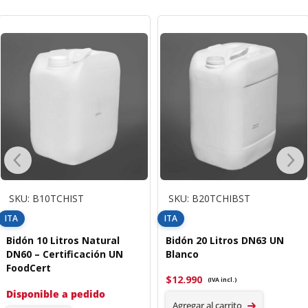
SKU: B10TCHIST
SKU: B20TCHIBST
ITA
ITA
Bidón 10 Litros Natural
Bidón 20 Litros DN63 UN
DN60 – Certificación UN
Blanco
FoodCert
$
12.990
(IVA incl.)
Disponible a pedido
Agregar al carrito