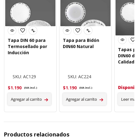
Tapa DIN 60 para
Tapa para Bidón
Termosellado por
DIN60 Natural
Tapas pa
Inducción
DIN60 de
Calidad
SKU: AC129
SKU: AC224
Disponib
$
1.190
$
1.190
(IVA incl.)
(IVA incl.)
Agregar al carrito
Agregar al carrito
Leer más
Productos relacionados