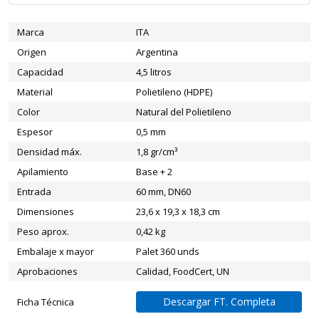
Marca
ITA
Origen
Argentina
Capacidad
4,5 litros
Material
Polietileno (HDPE)
Color
Natural del Polietileno
Espesor
0,5 mm
Densidad máx.
1,8 gr/cm³
Apilamiento
Base + 2
Entrada
60 mm, DN60
Dimensiones
23,6 x 19,3 x 18,3 cm
Peso aprox.
0,42 kg
Embalaje x mayor
Palet 360 unds
Aprobaciones
Calidad, FoodCert, UN
Descargar FT. Completa
Ficha Técnica