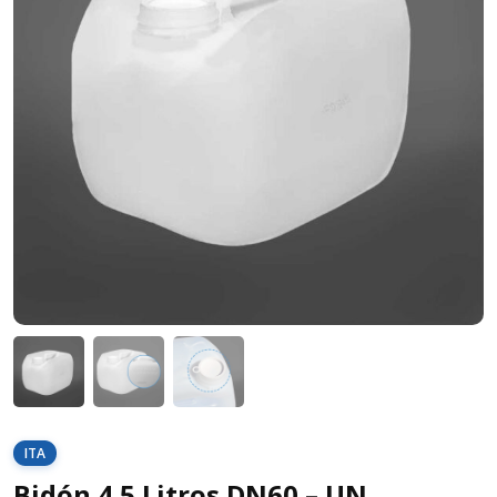
ITA
Bidón 4.5 Litros DN60 – UN