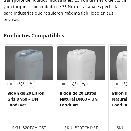
transporte de líquidos industriales. Con un diámetro de 7.5 cm
y un torque recomendado de 23 Nm, esta tapa es perfecta
para industrias que requieren máxima fiabilidad en sus
envases.
Productos Compatibles
Bidón de 20 Litros
Bidón de 20 Litros
Bidón de 
Gris DN60 – UN
Natural DN60 – UN
Natural 
FoodCert
FoodCert
FoodCert
SKU: B20TCHIGST
SKU: B20TCHIYST
SKU: 