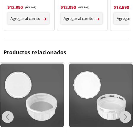
$
12.990
$
12.990
$
18.590
(IVA incl.)
(IVA incl.)
(
Agregar al carrito
Agregar al carrito
Agregar a
Productos relacionados