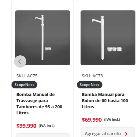
SKU: AC75
SKU: AC73
ScopeNext
ScopeNext
a
Bomba Manual de
Bomba Manual para
Trasvasije para
Bidón de 60 hasta 100
Tambores de 95 a 200
Litros
Litros
$
69.990
(IVA incl.)
$
99.990
(IVA incl.)
Agregar al carrito