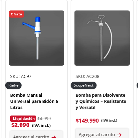
Oferta
SKU: AC97
SKU: AC208
Rieke
ScopeNext
Bomba Manual
Bomba para Disolvente
Universal para Bidón 5
y Químicos – Resistente
Litros
y Versátil
$4.999
Liquidación
$
149.990
(IVA incl.)
$
2.990
(IVA incl.)
Agregar al carrito
Agregar al carrito