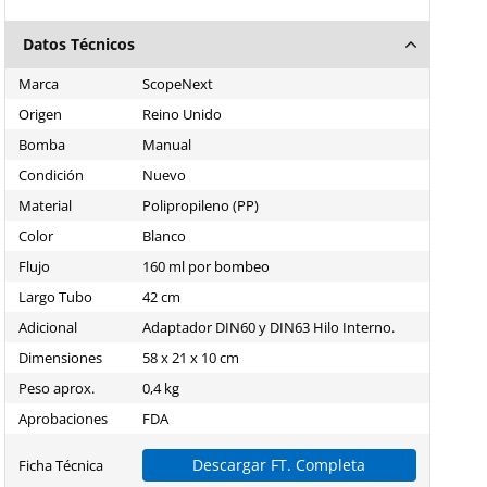
Datos Técnicos
Marca
ScopeNext
Origen
Reino Unido
Bomba
Manual
Condición
Nuevo
Material
Polipropileno (PP)
Color
Blanco
Flujo
160 ml por bombeo
Largo Tubo
42 cm
Adicional
Adaptador DIN60 y DIN63 Hilo Interno.
Dimensiones
58 x 21 x 10 cm
Peso aprox.
0,4 kg
Aprobaciones
FDA
Descargar FT. Completa
Ficha Técnica