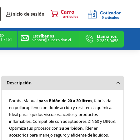
Cotizador
Inicio de sesión
0
artículos
0
artículos
pp
Escríbenos
Llámanos
41 7161
ventas@superbidon.cl
2 2825 0458
Descripción
Bomba Manual
para Bidón de 20 a 30 litros
, fabricada
en polipropileno con doble acción y resistencia química.
Ideal para líquidos viscosos, aceites y productos
inflamables. Compatible con adaptadores DIN60 y DIN63.
Optimiza tus procesos con
Superbidón
, líder en
accesorios para manejo seguro y eficiente de líquidos.