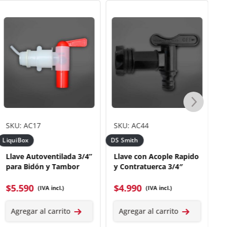
SKU: AC17
SKU: AC44
S
LiquiBox
DS Smith
Li
Llave Autoventilada 3/4”
Llave con Acople Rapido
L
para Bidón y Tambor
y Contratuerca 3/4″
p
T
$
5.590
$
4.990
(IVA incl.)
(IVA incl.)
$
Agregar al carrito
Agregar al carrito