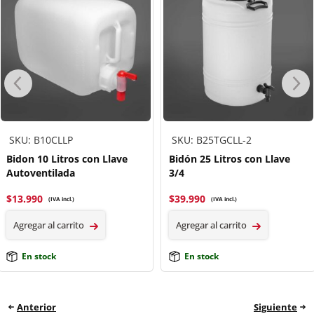
SKU: B10CLLP
SKU: B25TGCLL-2
Bidon 10 Litros con Llave
Bidón 25 Litros con Llave
Autoventilada
3/4
$
13.990
$
39.990
(IVA incl.)
(IVA incl.)
Agregar al carrito
Agregar al carrito
En stock
En stock
Anterior
Siguiente