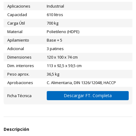
Aplicaciones
Industrial
Capacidad
610 litros
Carga Útil
700 kg
Material
Polietileno (HDPE)
Apilamiento
Base + 5
Adicional
3 patines
Dimensiones
120 x 100 x 74 cm
Dim. interiores
113 x 92,5 x 59,5 cm
Peso aprox.
36,5 kg
Aprobaciones
C. Alimentaria, DIN 1326/12048, HACCP
Descargar FT. Completa
Ficha Técnica
Descripción