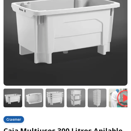
Craemer
Caja Multiusos 300 Litros Apilable