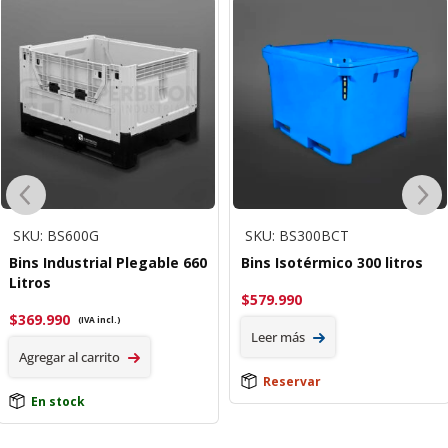
SKU: BS600G
SKU: BS300BCT
Bins Industrial Plegable 660
Bins Isotérmico 300 litros
Litros
$
579.990
$
369.990
(IVA incl.)
Leer más
Agregar al carrito
Reservar
En stock