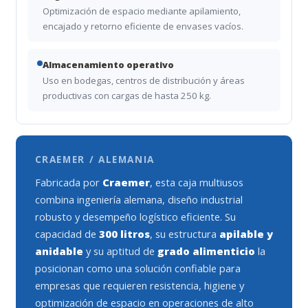
Optimización de espacio mediante apilamiento,
encajado y retorno eficiente de envases vacíos.
Almacenamiento operativo
Uso en bodegas, centros de distribución y áreas
productivas con cargas de hasta 250 kg.
CRAEMER / ALEMANIA
Fabricada por
Craemer
, esta caja multiusos
combina ingeniería alemana, diseño industrial
robusto y desempeño logístico eficiente. Su
capacidad de
300 litros
, su estructura
apilable y
anidable
y su aptitud de
grado alimenticio
la
posicionan como una solución confiable para
empresas que requieren resistencia, higiene y
optimización de espacio en operaciones de alto