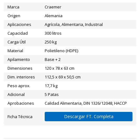
Marca
Craemer
Origen
Alemania
Aplicaciones
Agrícola, Alimentaria, Industrial
Capacidad
300 litros
Carga Útil
250 kg
Material
Polietileno (HDPE)
Apilamiento
Base + 2
Dimensiones
120 x 78 x 63 cm
Dim. interiores
112,5 x 69 x 50,5 cm
Peso aprox.
17,7 kg
Adicional
5 Patas
Aprobaciones
Calidad Alimentaria, DIN 1326/12048, HACCP
Descargar FT. Completa
Ficha Técnica