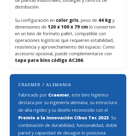
de plantas industriales, bodegas y centros de
distribución.
Su configuración en
color gris
, peso de
44 kg
y
dimensiones de
120 x 100 x 79 cm
lo convierten
en un bins de formato pallet, compatible con
operaciones logísticas que requieren estabilidad,
resistencia y aprovechamiento del espacio. Como
accesorio opcional, puede complementarse con
tapa para bins código AC266
.
CRAEMER / ALEMANIA
Fabricado por
Craemer
, este bins higiénico
destaca por su ingeniería alemana, su estructura
de alta rigidez y su diseño reconocido con el
Premio a la Innovación Cibus Tec 2023
. Su
combinación de durabilidad, funcionalidad, doble
pared y capacidad de desagüe lo posiciona