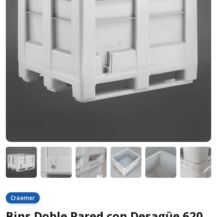
Craemer
Bins Doble Pared con Desagüe 620