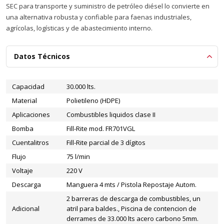
SEC para transporte y suministro de petróleo diésel lo convierte en
una alternativa robusta y confiable para faenas industriales,
agrícolas, logísticas y de abastecimiento interno.
Datos Técnicos
Capacidad
30.000 lts.
Material
Polietileno (HDPE)
Aplicaciones
Combustibles liquidos clase II
Bomba
Fill-Rite mod. FR701VGL
Cuentalitros
Fill-Rite parcial de 3 dígitos
Flujo
75 l/min
Voltaje
220 V
Descarga
Manguera 4 mts / Pistola Repostaje Autom.
2 barreras de descarga de combustibles, un
Adicional
atril para baldes., Piscina de contencion de
derrames de 33.000 lts acero carbono 5mm.