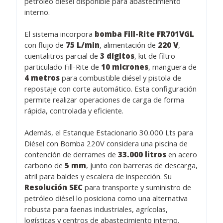
petróleo diésel disponible para abastecimiento
interno.
El sistema incorpora
bomba Fill-Rite FR701VGL
con flujo de
75 L/min
, alimentación de
220 V
,
cuentalitros parcial de
3 dígitos
, kit de filtro
particulado Fill-Rite de
10 micrones
, manguera de
4 metros
para combustible diésel y pistola de
repostaje con corte automático. Esta configuración
permite realizar operaciones de carga de forma
rápida, controlada y eficiente.
Además, el Estanque Estacionario 30.000 Lts para
Diésel con Bomba 220V considera una piscina de
contención de derrames de
33.000 litros
en acero
carbono de
5 mm
, junto con barreras de descarga,
atril para baldes y escalera de inspección. Su
Resolución SEC
para transporte y suministro de
petróleo diésel lo posiciona como una alternativa
robusta para faenas industriales, agrícolas,
logísticas y centros de abastecimiento interno.