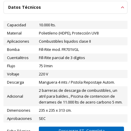
Datos Técnicos
Capacidad
10.000 lts.
Material
Polietileno (HDPE), Protección UV8
Aplicaciones
Combustibles liquidos clase II
Bomba
Fill-Rite mod. FR701VGL
Cuentalitros
Fill-Rite parcial de 3 dígitos
Flujo
75 l/min
Voltaje
220 V
Descarga
Manguera 4 mts / Pistola Repostaje Autom.
2 barreras de descarga de combustibles, un
Adicional
atril para baldes., Piscina de contencion de
derrames de 11.000 lts de acero carbono 5 mm.
Dimensiones
235 x 235 x 313 cm.
Aprobaciones
SEC
Descargar FT. Completa
Ficha Técnica