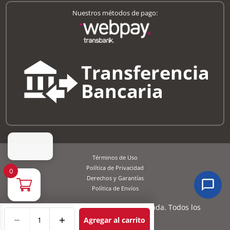
Nuestros métodos de pago:
Términos de Uso
Política de Privacidad
0
Derechos y Garantías
Política de Envíos
Copyright © 2026 Superbidon Limitada. Todos los
derechos reservados.
Agregar al carrito