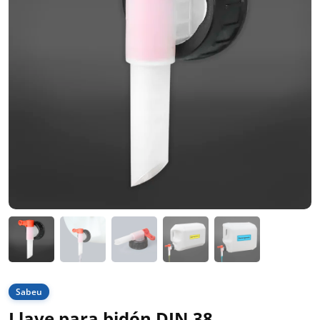
Sabeu
Llave para bidón DIN 38