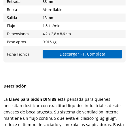
Entrada
38 mm
Rosca
Atornillable
Salida
13 mm
Flujo
1,5 lts/min
Dimensiones
4,2 x 3,8 x 8,6 cm
Peso aprox.
0,015 kg
Descargar FT. Completa
Ficha Técnica
Descripción
La
Llave para bidón DIN 38
está pensada para quienes
necesitan dosificar con exactitud líquidos industriales desde
envases de boca angosta. Su sistema de ventilación interna
mantiene un flujo continuo que evita el clásico “glug-glug”,
reduce el tiempo de vaciado y controla las salpicaduras. Basta