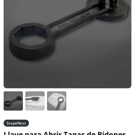
ScopeNext
Llave para Abrir Tapas de Bidones