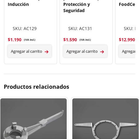
Inducción
Protección y
FoodCert
Seguridad
SKU: AC129
SKU: AC131
SKU: B
$
1.190
$
1.590
$
12.990
(IVA incl.)
(IVA incl.)
(
Agregar al carrito
Agregar al carrito
Agregar a
Productos relacionados