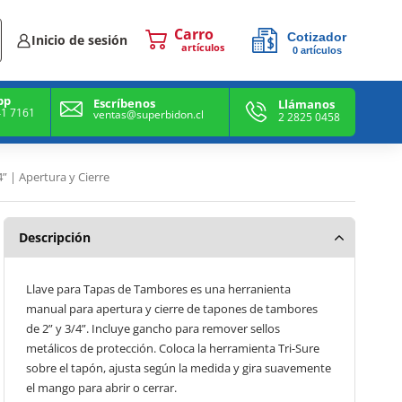
Cotizador
Inicio de sesión
0
artículos
0
artículos
pp
Escríbenos
Llámanos
41 7161
ventas@superbidon.cl
2 2825 0458
” | Apertura y Cierre
Descripción
Llave para Tapas de Tambores es una herranienta
manual para apertura y cierre de tapones de tambores
de 2” y 3/4”. Incluye gancho para remover sellos
metálicos de protección. Coloca la herramienta Tri-Sure
sobre el tapón, ajusta según la medida y gira suavemente
el mango para abrir o cerrar.