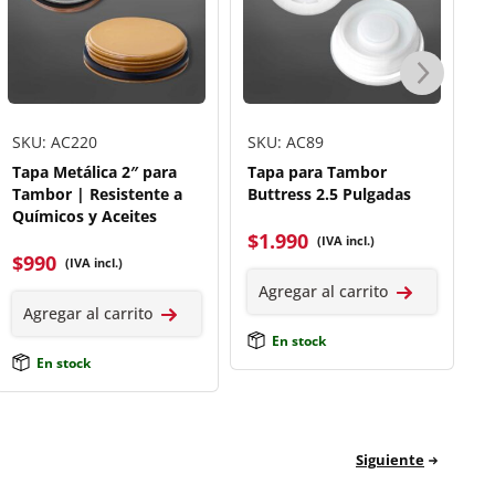
SKU: AC220
SKU: AC89
S
Tapa Metálica 2″ para
Tapa para Tambor
T
Tambor | Resistente a
Buttress 2.5 Pulgadas
M
Químicos y Aceites
$
1.990
$
(IVA incl.)
$
990
(IVA incl.)
Agregar al carrito
Agregar al carrito
En stock
En stock
Siguiente