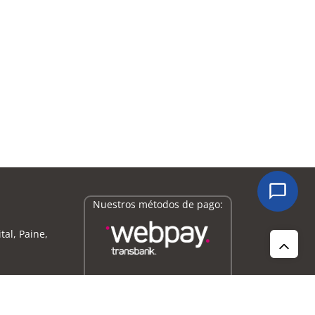
Nuestros métodos de pago:
tal, Paine,
0
a
16:45
hrs.