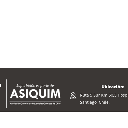
Superbidón es parte de:
Ubicación:
Ruta 5 Sur Km 50,5 Hospi
Santiago, Chile.
Horario:
cho más.
Lunes a Viernes de
08:0