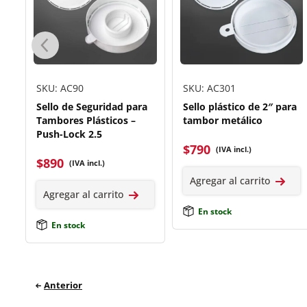
SKU: AC90
SKU: AC301
Sello de Seguridad para
Sello plástico de 2″ para
-
Tambores Plásticos –
tambor metálico
Push-Lock 2.5
$
790
(IVA incl.)
$
890
(IVA incl.)
Agregar al carrito
Agregar al carrito
En stock
En stock
Anterior