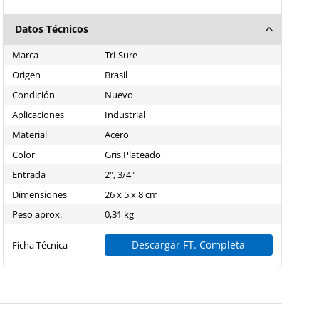
Datos Técnicos
Marca
Tri-Sure
Origen
Brasil
Condición
Nuevo
Aplicaciones
Industrial
Material
Acero
Color
Gris Plateado
Entrada
2", 3/4"
Dimensiones
26 x 5 x 8 cm
Peso aprox.
0,31 kg
Descargar FT. Completa
Ficha Técnica