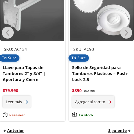
SKU: AC134
SKU: AC90
Tri-Sure
Tri-Sure
Llave para Tapas de
Sello de Seguridad para
Tambores 2” y 3/4” |
Tambores Plásticos – Push-
Apertura y Cierre
Lock 2.5
$
79.990
$
890
(IVA incl.)
Leer más
Agregar al carrito
Reservar
En stock
Anterior
Siguiente