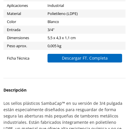
Aplicaciones
Industrial
Material
Polietileno (LDPE)
Color
Blanco
Entrada
3/4"
Dimensiones
5,5 x 4,3 x 1,1 cm
Peso aprox.
0,005 kg
Descargar FT. Completa
Ficha Técnica
Descripción
Los sellos plásticos SambaCap™ en su versión de 3/4 pulgada
están especialmente diseñados para resguardar de forma
segura las aberturas más pequeñas de tambores metálicos
industriales. Están fabricados íntegramente en polietileno
LDPE, un material que ofrece alta resistencia química y no se