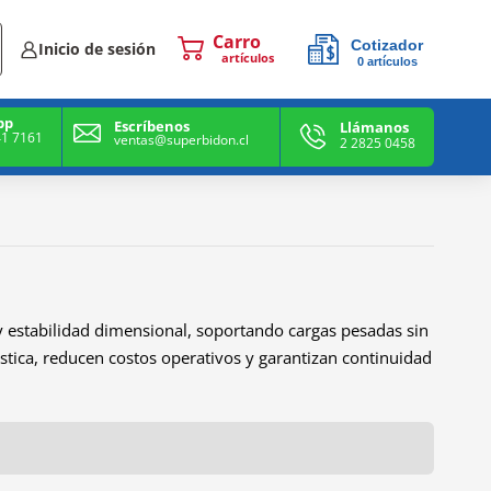
Cotizador
Inicio de sesión
0
artículos
0
artículos
pp
Escríbenos
Llámanos
41 7161
ventas@superbidon.cl
2 2825 0458
y estabilidad dimensional, soportando cargas pesadas sin
stica, reducen costos operativos y garantizan continuidad