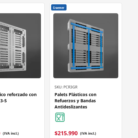
Craemer
SKU: PCR3GR
tico reforzado con
Palets Plásticos con
E3-5
Refuerzos y Bandas
Antideslizantes
0
$
215.990
(IVA incl.)
(IVA incl.)