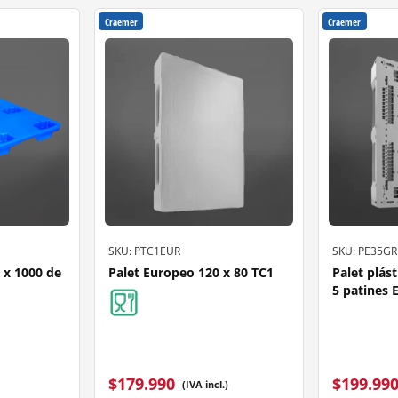
Craemer
Craemer
SKU: PTC1EUR
SKU: PE35GR
0 x 1000 de
Palet Europeo 120 x 80 TC1
Palet plás
5 patines 
$
179.990
$
199.99
(IVA incl.)