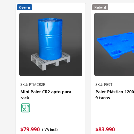
Craemer
Nacional
SKU: PTMCR2R
SKU: PE9T
Mini Palet CR2 apto para
Palet Plástico 120
rack
9 tacos
$
79.990
$
83.990
(IVA incl.)