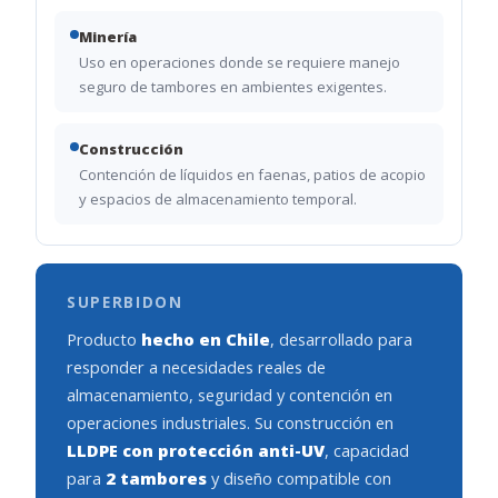
Minería
Uso en operaciones donde se requiere manejo
seguro de tambores en ambientes exigentes.
Construcción
Contención de líquidos en faenas, patios de acopio
y espacios de almacenamiento temporal.
SUPERBIDON
Producto
hecho en Chile
, desarrollado para
responder a necesidades reales de
almacenamiento, seguridad y contención en
operaciones industriales. Su construcción en
LLDPE con protección anti-UV
, capacidad
para
2 tambores
y diseño compatible con