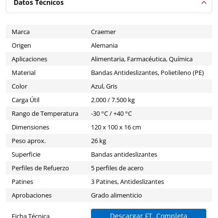
Datos Técnicos
Marca
Craemer
Origen
Alemania
Aplicaciones
Alimentaria, Farmacéutica, Química
Material
Bandas Antideslizantes, Polietileno (PE)
Color
Azul, Gris
Carga Útil
2.000 / 7.500 kg
Rango de Temperatura
-30 °C / +40 °C
Dimensiones
120 x 100 x 16 cm
Peso aprox.
26 kg
Superficie
Bandas antideslizantes
Perfiles de Refuerzo
5 perfiles de acero
Patines
3 Patines, Antideslizantes
Aprobaciones
Grado alimenticio
Descargar FT. Completa
Ficha Técnica