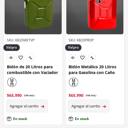
SKU: KB20METVP
SKU: KB20PROP
Valpro
Valpro
Bidón de 20 Litros para
Bidón Metálico 20 Litros
combustible con Vaciador
para Gasolina con Caño
$
65.990
$
65.990
(IVA incl.)
(IVA incl.)
Agregar al carrito
Agregar al carrito
En stock
En stock