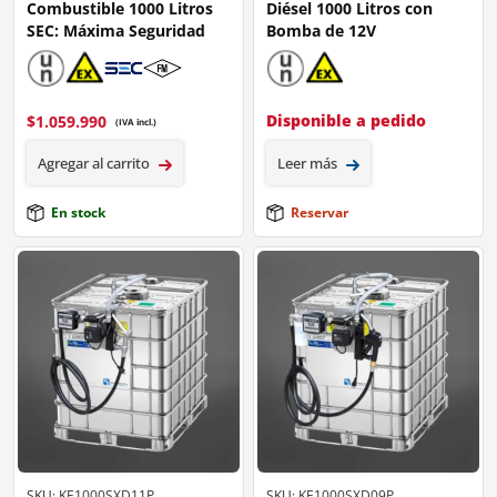
Combustible 1000 Litros
Diésel 1000 Litros con
SEC: Máxima Seguridad
Bomba de 12V
Disponible a pedido
$
1.059.990
(IVA incl.)
Agregar al carrito
Leer más
En stock
Reservar
SKU: KE1000SXD11P
SKU: KE1000SXD09P