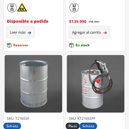
Disponible a pedido
$
139.990
(IVA incl.)
Leer más
Agregar al carrito
Reservar
En stock
SKU: T216SSF
SKU: KT216SSFP
Schütz
Piusi
Schütz