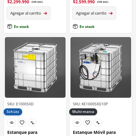
$
2.299.990
$
2.599.990
(IVA incl.)
(IVA incl.)
Agregar al carrito
Agregar al carrito
En stock
En stock
SKU: E1000SXD
SKU: KE1000SXD10P
Schütz
Multi-marca
Estanque para
Estanque Móvil para