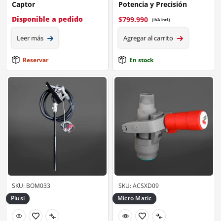
Captor
Potencia y Precisión
Disponible a pedido
$
799.990
(IVA incl.)
Leer más
Agregar al carrito
Reservar
En stock
SKU: BOM033
SKU: ACSXD09
Piusi
Micro Matic