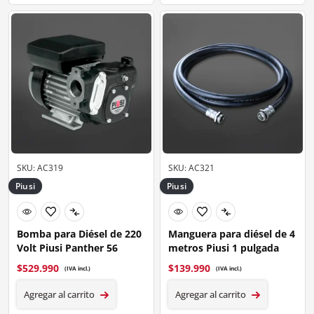
SKU: AC319
SKU: AC321
Piusi
Piusi
Bomba para Diésel de 220
Manguera para diésel de 4
Volt Piusi Panther 56
metros Piusi 1 pulgada
$
529.990
$
139.990
(IVA incl.)
(IVA incl.)
Agregar al carrito
Agregar al carrito