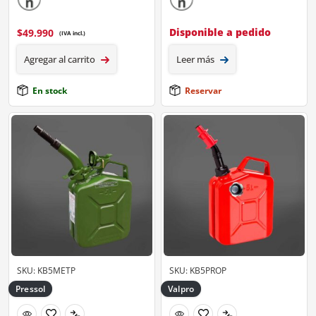
Disponible a pedido
$
49.990
(IVA incl.)
Agregar al carrito
Leer más
En stock
Reservar
SKU: KB5METP
SKU: KB5PROP
Pressol
Valpro