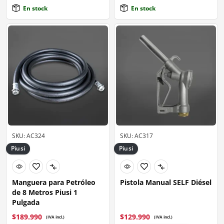
En stock
En stock
SKU: AC324
SKU: AC317
Piusi
Piusi
Manguera para Petróleo
Pistola Manual SELF Diésel
de 8 Metros Piusi 1
Pulgada
$
189.990
$
129.990
(IVA incl.)
(IVA incl.)