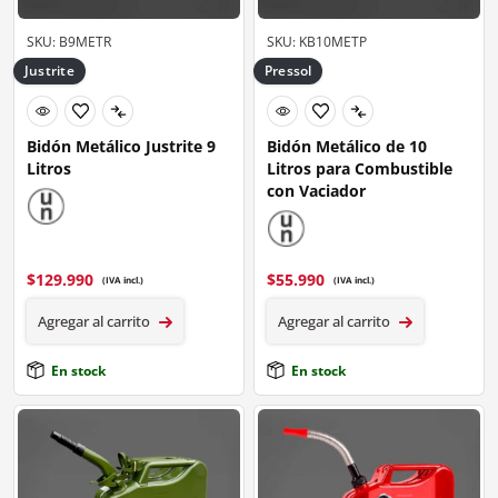
SKU: B9METR
SKU: KB10METP
Justrite
Pressol
Bidón Metálico Justrite 9
Bidón Metálico de 10
Litros
Litros para Combustible
con Vaciador
$
129.990
$
55.990
(IVA incl.)
(IVA incl.)
Agregar al carrito
Agregar al carrito
En stock
En stock