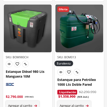
Oferta
SKU: BOM980CH
SKU: BOM013
Eurolentz
Estanque Diésel 980 Lts
Manguera 10M
Estanque para Petróleo
1000 Lts Doble Pared
$2.290.990
Liquidación
$
1.558.900
$
2.790.000
(IVA incl.)
(IVA incl.)
Agregar al carrito
Agregar al carrito