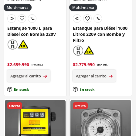
Multi-marca
Multi-marca
Estanque 1000 L para
Estanque para Diésel 1000
Diesel con Bomba 220V
Litros 220V con Bomba y
Filtro
$
2.659.990
$
2.779.990
(IVA incl.)
(IVA incl.)
Agregar al carrito
Agregar al carrito
En stock
En stock
Oferta
Oferta