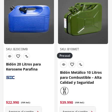
SKU: B20COMB
SKU: B10MET
Pressol
Bidón 20 Litros para
Kerosene Parafina
Bidón Metálico 10 Litros
para Combustible – Alta
Calidad y Seguridad
$
22.990
$
39.990
(IVA incl.)
(IVA incl.)
Agregar al carrito
Agregar al carrito