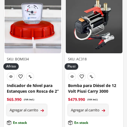
SKU: BOM034
SKU: AC318
Afriso
Piusi
Indicador de Nivel para
Bomba para Diésel de 12
Estanques con Rosca de 2”
Volt Piusi Carry 3000
$
65.990
$
479.990
(IVA incl.)
(IVA incl.)
Agregar al carrito
Agregar al carrito
En stock
En stock