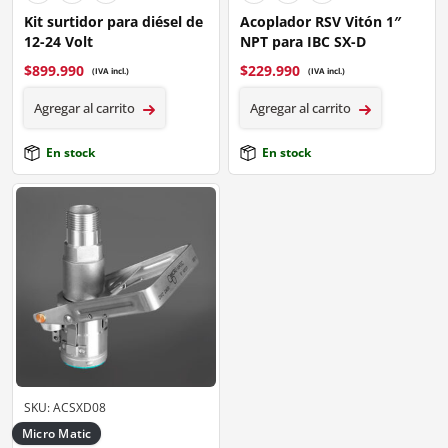
Kit surtidor para diésel de
Acoplador RSV Vitón 1″
12-24 Volt
NPT para IBC SX-D
$
899.990
$
229.990
(IVA incl.)
(IVA incl.)
Agregar al carrito
Agregar al carrito
En stock
En stock
SKU: ACSXD08
Micro Matic