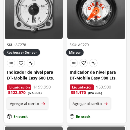
SKU: AC278
SKU: AC279
Rochester Sensor
Mintor
Indicador de nivel para
Indicador de nivel para
DT-Mobile Easy 600 Lts.
DT-Mobile Easy 980 Lts.
$199.990
$59.900
Liquidación
Liquidación
$
122.570
$
51.170
(IVA incl.)
(IVA incl.)
Agregar al carrito
Agregar al carrito
En stock
En stock