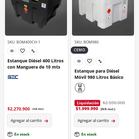
SKU: BOM400CH-1
SKU: BOM980
CEMO
Estanque Diésel 400 Litros
con Manguera de 10 mts
Estanque para Diésel
Móvil 980 Litros Básico
$2.590.000
Liquidación
$
1.999.990
$
2.270.900
(IVA incl.)
(IVA incl.)
Agregar al carrito
Agregar al carrito
En stock
En stock