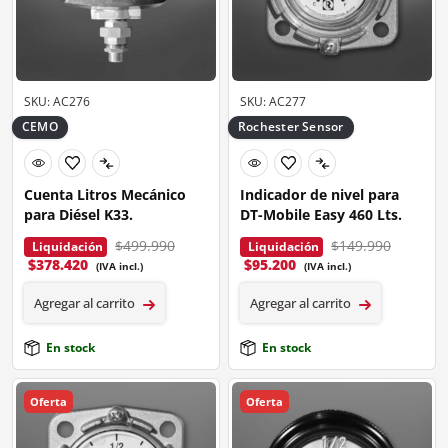
SKU: AC276
SKU: AC277
CEMO
Rochester Sensor
Cuenta Litros Mecánico
Indicador de nivel para
para Diésel K33.
DT-Mobile Easy 460 Lts.
$499.990
$149.990
Liquidación
Liquidación
$
378.420
$
95.200
(IVA incl.)
(IVA incl.)
Agregar al carrito
Agregar al carrito
En stock
En stock
Oferta
Oferta