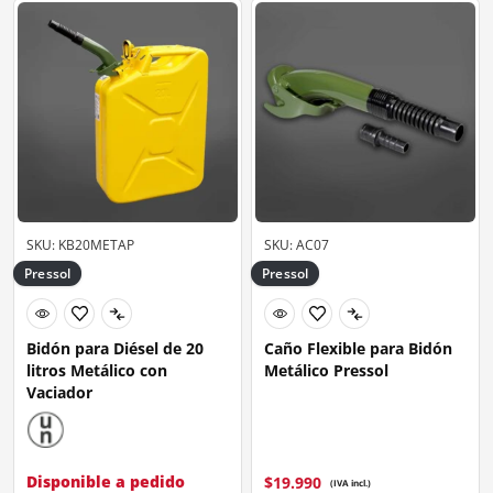
SKU: KB20METAP
SKU: AC07
Pressol
Pressol
Bidón para Diésel de 20
Caño Flexible para Bidón
litros Metálico con
Metálico Pressol
Vaciador
Disponible a pedido
$
19.990
(IVA incl.)