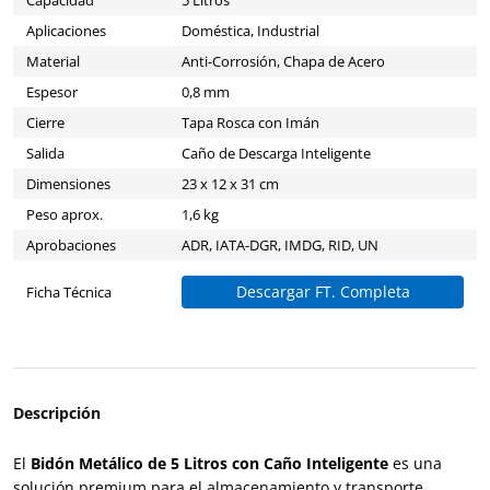
Aplicaciones
Doméstica, Industrial
Material
Anti-Corrosión, Chapa de Acero
Espesor
0,8 mm
Cierre
Tapa Rosca con Imán
Salida
Caño de Descarga Inteligente
Dimensiones
23 x 12 x 31 cm
Peso aprox.
1,6 kg
Aprobaciones
ADR, IATA-DGR, IMDG, RID, UN
Descargar FT. Completa
Ficha Técnica
Descripción
El
Bidón Metálico de 5 Litros con Caño Inteligente
es una
solución premium para el almacenamiento y transporte