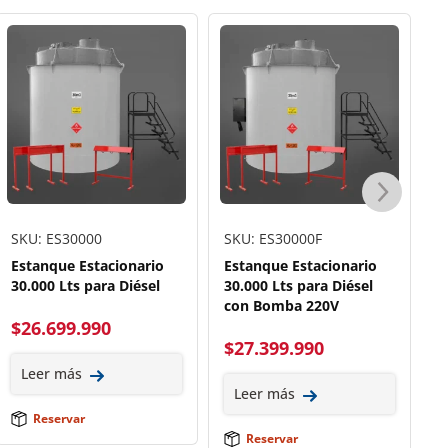
SKU: ES30000
SKU: ES30000F
S
Estanque Estacionario
Estanque Estacionario
E
30.000 Lts para Diésel
30.000 Lts para Diésel
5
con Bomba 220V
B
$
26.699.990
$
27.399.990
$
Leer más
Leer más
Reservar
Reservar