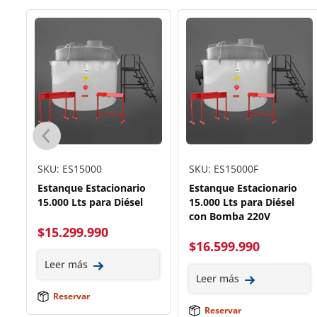
SKU: ES15000
SKU: ES15000F
Estanque Estacionario
Estanque Estacionario
15.000 Lts para Diésel
15.000 Lts para Diésel
con Bomba 220V
$
15.299.990
$
16.599.990
Leer más
Leer más
Reservar
Reservar