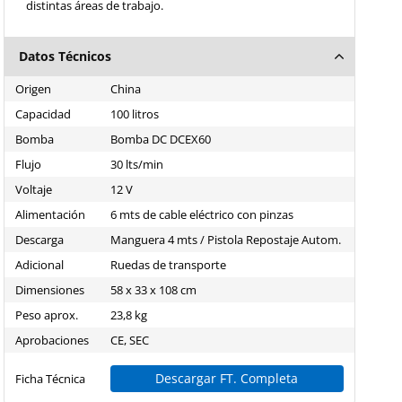
distintas áreas de trabajo.
Datos Técnicos
Origen
China
Capacidad
100 litros
Bomba
Bomba DC DCEX60
Flujo
30 lts/min
Voltaje
12 V
Alimentación
6 mts de cable eléctrico con pinzas
Descarga
Manguera 4 mts / Pistola Repostaje Autom.
Adicional
Ruedas de transporte
Dimensiones
58 x 33 x 108 cm
Peso aprox.
23,8 kg
Aprobaciones
CE, SEC
Descargar FT. Completa
Ficha Técnica