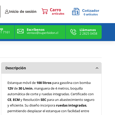
Cotizador
Inicio de sesión
0
artículos
0
artículos
pp
Escríbenos
Llámanos
41 7161
ventas@superbidon.cl
2 2825 0458
Descripción
Estanque móvil de
100 litros
para gasolina con bomba
12V
de
30 L/min
, manguera de 4 metros, boquilla
automática de corte y ruedas integradas. Certificado con
CE
,
ECM
y Resolución
SEC
para un abastecimiento seguro
y eficiente. Su diseño incorpora
ruedas integradas
,
permitiendo desplazar el estanque con facilidad entre