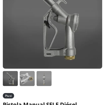
Piusi
Pistola Manual SELF Diésel