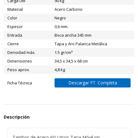
Carga Útil
90 kg
Material
Acero Carbono
Color
Negro
Espesor
0,6 mm.
Entrada
Boca ancha 345 mm
Cierre
Tapa y Aro Palanca Metálica
Densidad máx.
1.5 gr/cm³
Dimensiones
34,5 x 34,5 x 68 cm
Peso aprox.
4,8 kg
Descargar FT. Completa
Ficha Técnica
Descripción
Tambor de Acero 60 Litros Tapa Móvil sin