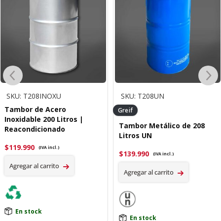
SKU: T208INOXU
SKU: T208UN
Tambor de Acero
Greif
Inoxidable 200 Litros |
Tambor Metálico de 208
Reacondicionado
Litros UN
$
119.990
(IVA incl.)
$
139.990
(IVA incl.)
Agregar al carrito
Agregar al carrito
En stock
En stock