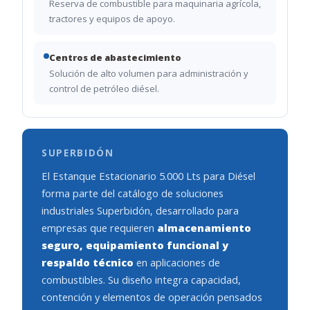
Reserva de combustible para maquinaria agrícola,
tractores y equipos de apoyo.
Centros de abastecimiento
Solución de alto volumen para administración y
control de petróleo diésel.
SUPERBIDÓN
El Estanque Estacionario 5.000 Lts para Diésel
forma parte del catálogo de soluciones
industriales Superbidón, desarrollado para
empresas que requieren
almacenamiento
seguro, equipamiento funcional y
respaldo técnico
en aplicaciones de
combustibles. Su diseño integra capacidad,
contención y elementos de operación pensados