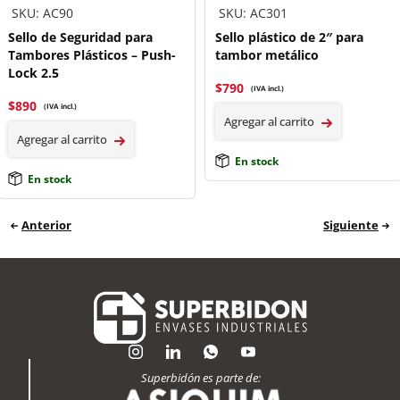
SKU: AC90
SKU: AC301
Sello de Seguridad para
Sello plástico de 2″ para
Tambores Plásticos – Push-
tambor metálico
Lock 2.5
$
790
(IVA incl.)
$
890
(IVA incl.)
Agregar al carrito
Agregar al carrito
En stock
En stock
Anterior
Siguiente
Superbidón es parte de: