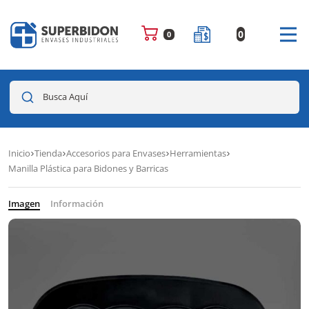
0
0
Busca Aquí
Inicio
Tienda
Accesorios para Envases
Herramientas
Manilla Plástica para Bidones y Barricas
Imagen
Información