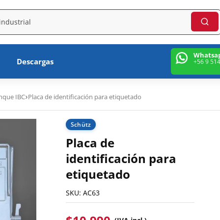
Whatsa
Descargas
+56 9 51
anque IBC
Placa de identificación para etiquetado
Schütz
Placa de
identificación para
etiquetado
SKU:
AC63