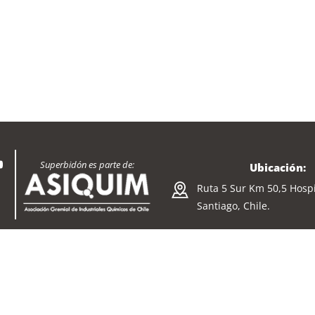
Superbidón es parte de:
Ubicación:
Ruta 5 Sur Km 50,5 Hospi
Santiago, Chile.
Horario:
cho más.
Lunes a Viernes de
08:0
Agenda tu ret