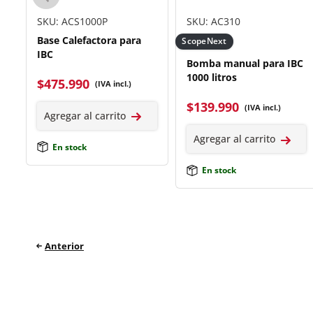
SKU: ACS1000P
SKU: AC310
Base Calefactora para
ScopeNext
IBC
 a
Bomba manual para IBC
1000 litros
$
475.990
(IVA incl.)
$
139.990
(IVA incl.)
Agregar al carrito
Agregar al carrito
En stock
En stock
Anterior