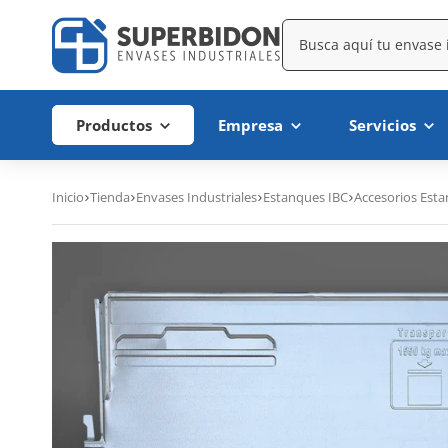
Productos
Empresa
Servicios
Inicio
Tienda
Envases Industriales
Estanques IBC
Accesorios Est