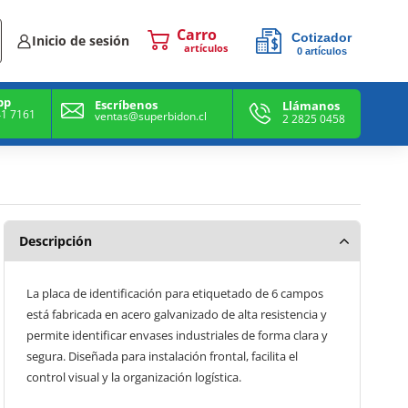
Cotizador
Inicio de sesión
0
artículos
0
artículos
pp
Escríbenos
Llámanos
41 7161
ventas@superbidon.cl
2 2825 0458
Descripción
La placa de identificación para etiquetado de 6 campos
está fabricada en acero galvanizado de alta resistencia y
permite identificar envases industriales de forma clara y
segura. Diseñada para instalación frontal, facilita el
control visual y la organización logística.