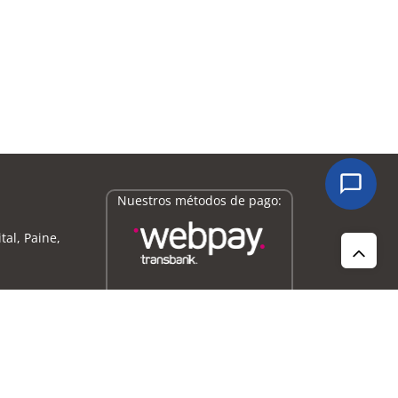
Nuestros métodos de pago:
tal, Paine,
0
a
16:45
hrs.
iro