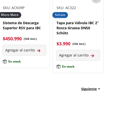
SKU: ACK09P
SKU: AC322
S
Micro Matic
Schütz
Sc
Sistema de Descarga
Tapa para Válvula IBC 2”
T
Superior RSV para IBC
Rosca Gruesa DN50
D
Schütz
$
450.990
$
(IVA incl.)
$
3.990
(IVA incl.)
Agregar al carrito
Agregar al carrito
En stock
En stock
Siguiente