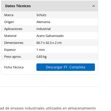
Datos Técnicos
Marca
Schütz
Origen
Alemania
Aplicaciones
Industrial
Material
Acero Galvanizado
Dimensiones
60.7 x 42.3 x 2 cm
Espesor
1 mm
Peso aprox.
0,83 kg
Descargar FT. Completa
Ficha Técnica
idad de envases industriales utilizados en almacenamiento