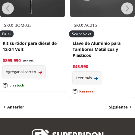
SKU: BOM033
SKU: AC215
Piusi
ScopeNext
Kit surtidor para diésel de
Llave de Aluminio para
12-24 Volt
Tambores Metálicos y
Plásticos
$
899.990
(IVA incl.)
$
45.990
Agregar al carrito
Leer más
En stock
Reservar
Anterior
Siguiente