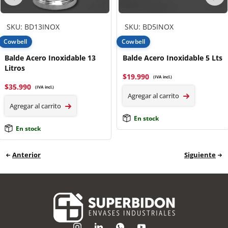
SKU: BD13INOX
SKU: BD5INOX
Cowbell
Cowbell
Balde Acero Inoxidable 13
Balde Acero Inoxidable 5 Lts
Litros
$
19.990
(IVA incl.)
$
35.990
(IVA incl.)
Agregar al carrito
Agregar al carrito
En stock
En stock
Anterior
Siguiente