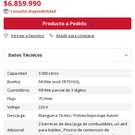
$
6.859.990
Consulte disponibilidad
Producto a Pedido
Agregar a favoritos
Añadir para comparar
Datos Técnicos
Capacidad
3.000 Litros
Bomba
Fill-Rite mod. FR701VGL
Cuentalitros
Fill-Rite parcial de 3 dígitos
Flujo
75 l/min
Voltaje
220 V
Descarga
Manguera 10 mts / Pistola Repostaje Autom.
2 barreras de descarga de combustibles, un atril
Adicional
para baldes., Piscina de contencion de