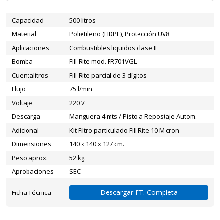
Capacidad
500 litros
Material
Polietileno (HDPE), Protección UV8
Aplicaciones
Combustibles liquidos clase II
Bomba
Fill-Rite mod. FR701VGL
Cuentalitros
Fill-Rite parcial de 3 dígitos
Flujo
75 l/min
Voltaje
220 V
Descarga
Manguera 4 mts / Pistola Repostaje Autom.
Adicional
Kit Filtro particulado Fill Rite 10 Micron
Dimensiones
140 x 140 x 127 cm.
Peso aprox.
52 kg.
Aprobaciones
SEC
Descargar FT. Completa
Ficha Técnica