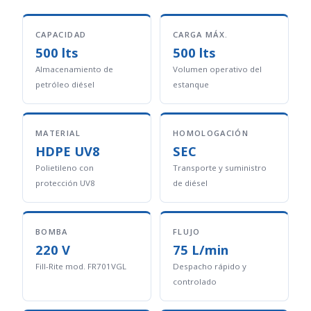
CAPACIDAD
CARGA MÁX.
500 lts
500 lts
Almacenamiento de
Volumen operativo del
petróleo diésel
estanque
MATERIAL
HOMOLOGACIÓN
HDPE UV8
SEC
Polietileno con
Transporte y suministro
protección UV8
de diésel
BOMBA
FLUJO
220 V
75 L/min
Fill-Rite mod. FR701VGL
Despacho rápido y
controlado