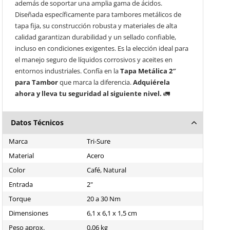
además de soportar una amplia gama de ácidos.
Diseñada específicamente para tambores metálicos de
tapa fija, su construcción robusta y materiales de alta
calidad garantizan durabilidad y un sellado confiable,
incluso en condiciones exigentes. Es la elección ideal para
el manejo seguro de líquidos corrosivos y aceites en
entornos industriales. Confía en la
Tapa Metálica 2″
para Tambor
que marca la diferencia.
Adquiérela
ahora y lleva tu seguridad al siguiente nivel.
🚛
Datos Técnicos
Marca
Tri-Sure
Material
Acero
Color
Café, Natural
Entrada
2"
Torque
20 a 30 Nm
Dimensiones
6,1 x 6,1 x 1,5 cm
Peso aprox.
0,06 kg