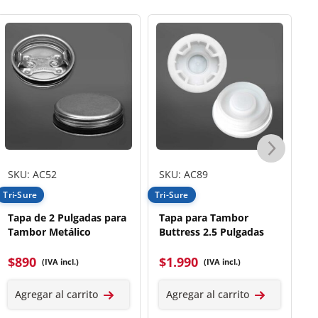
SKU: AC52
SKU: AC89
S
Tri-Sure
Tri-Sure
Tr
Tapa de 2 Pulgadas para
Tapa para Tambor
T
Tambor Metálico
Buttress 2.5 Pulgadas
M
$
890
$
1.990
$
(IVA incl.)
(IVA incl.)
Agregar al carrito
Agregar al carrito