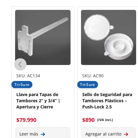
SKU: AC134
SKU: AC90
Tri-Sure
Tri-Sure
Llave para Tapas de
Sello de Seguridad para
-
Tambores 2” y 3/4” |
Tambores Plásticos –
Apertura y Cierre
Push-Lock 2.5
$
79.990
$
890
(IVA incl.)
Leer más
Agregar al carrito