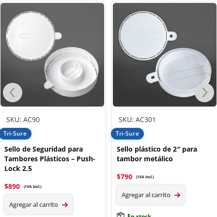
SKU: AC90
SKU: AC301
Tri-Sure
Tri-Sure
Sello de Seguridad para
Sello plástico de 2″ para
Tambores Plásticos – Push-
tambor metálico
Lock 2.5
$
790
(IVA incl.)
$
890
(IVA incl.)
Agregar al carrito
Agregar al carrito
En stock