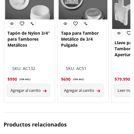
Tapón de Nylon 3/4”
Tapa para Tambor
para Tambores
Metálico de 3/4
Llave par
Metálicos
Pulgada
Tambores 
Apertura 
SKU: AC132
SKU: AC51
$
990
$
690
$
79.990
(IVA incl.)
(IVA incl.)
Agregar al carrito
Agregar al carrito
Leer más
Productos relacionados