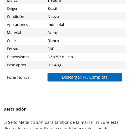
Marca
Tri-Sure
Origen
Brasil
Condición
Nuevo
Aplicaciones
Industrial
Material
Acero
Color
Blanco
Entrada
3/4"
Dimensiones
3,5 x 5,2 x 1 cm
Peso aprox.
0,004 kg
Descargar FT. Completa
Ficha Técnica
Descripción
El Sello Metálico 3/4” para tambor de la marca Tri-Sure está
diseñado para garantizar la seguridad y protección de