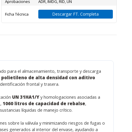
Aprobaciones
ADR, IMDG, RID, UN
Descargar FT. Completa
Ficha Técnica
ñado para el almacenamiento, transporte y descarga
n
polietileno de alta densidad con aditivo
dentificación frontal y trasera.
cación
UN 31HA1/Y
y homologaciones asociadas a
l
,
1060 litros de capacidad de rebalse
,
ustancias líquidas de manejo crítico.
nes sobre la válvula y minimizando riesgos de fugas o
gases generados al interior del envase, ayudando a