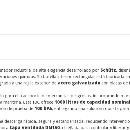
edor industrial de alta exigencia desarrollado por
Schütz
, dise
raciones químicas. Su botella interior rectangular está fabricada e
rada a una rejilla exterior de
acero galvanizado
con placas de i
ón para el transporte de mercancías peligrosas, incorporando mar
vía marítima. Este IBC ofrece
1000 litros de capacidad nomina
sión de prueba de
100 kPa
, entregando una solución robusta para s
una descarga rápida, segura y estandarizada, reduciendo intervencio
rpora
tapa ventilada DN150
, diseñada para controlar y liberar 