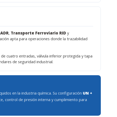
 ADR
,
Transporte Ferroviario RID
y
ración apta para operaciones donde la trazabilidad
o de cuatro entradas, válvula inferior protegida y tapa
ndares de seguridad industrial.
quidos en la industria química. Su configuración
UN +
e, control de presión interna y cumplimiento para