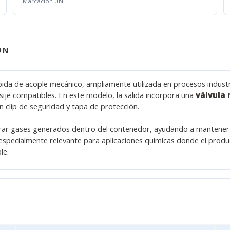
Marcación UN
ÓN
da de acople mecánico, ampliamente utilizada en procesos industri
asije compatibles. En este modelo, la salida incorpora una
válvula
n clip de seguridad y tapa de protección.
erar gases generados dentro del contenedor, ayudando a mantener
 especialmente relevante para aplicaciones químicas donde el prod
le.