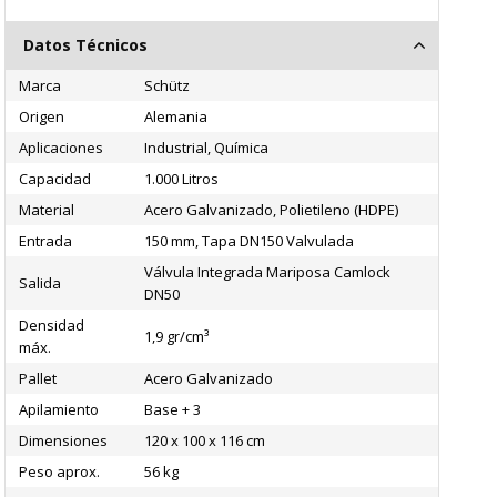
Datos Técnicos
Marca
Schütz
Origen
Alemania
Aplicaciones
Industrial, Química
Capacidad
1.000 Litros
Material
Acero Galvanizado, Polietileno (HDPE)
Entrada
150 mm, Tapa DN150 Valvulada
Válvula Integrada Mariposa Camlock
Salida
DN50
Densidad
1,9 gr/cm³
máx.
Pallet
Acero Galvanizado
Apilamiento
Base + 3
Dimensiones
120 x 100 x 116 cm
Peso aprox.
56 kg