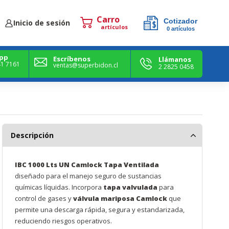
Cotizador
Inicio de sesión
0
artículos
0
artículos
pp
Escríbenos
Llámanos
41 7161
ventas@superbidon.cl
2 2825 0458
Descripción
IBC 1000 Lts UN Camlock Tapa Ventilada
diseñado para el manejo seguro de sustancias
químicas líquidas. Incorpora
tapa valvulada
para
control de gases y
válvula mariposa Camlock
que
permite una descarga rápida, segura y estandarizada,
reduciendo riesgos operativos.