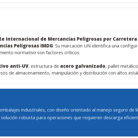
e Internacional de Mercancías Peligrosas por Carretera
ncías Peligrosas IMDG
. Su marcación UN identifica una configu
imiento normativo son factores críticos.
tivo anti-UV
, estructura de
acero galvanizado
, pallet metálic
esos de almacenamiento, manipulación y distribución con altos está
 embalajes industriales, con diseño orientado al manejo seguro de lí
solución robusta para operaciones que requieren descarga eficient